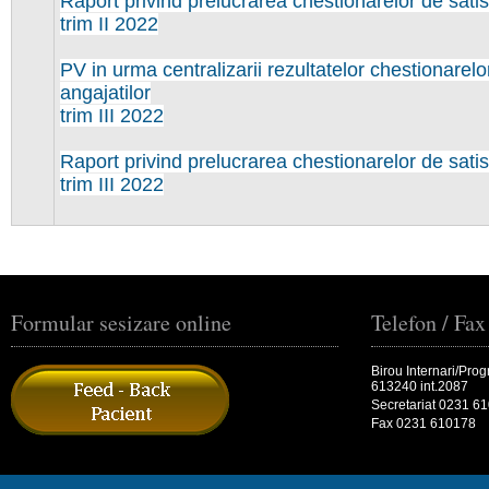
Raport privind prelucrarea chestionarelor de satisf
trim II 2022
PV in urma centralizarii rezultatelor chestionarelo
angajatilor
trim III 2022
Raport privind prelucrarea chestionarelor de satisf
trim III 2022
Formular sesizare online
Telefon / Fax
Birou Internari/Pro
613240 int.2087
Secretariat 0231 6
Fax 0231 610178